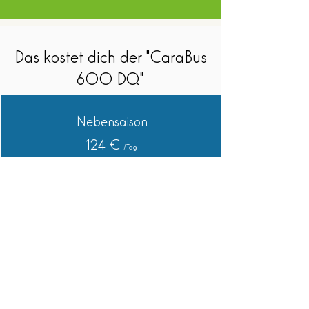
Das kostet dich der "CaraBus
600 DQ"
Nebensaison
124 €
/Tag
Hauptsaison
144 €
/Tag
Weinsberg Caratour 600
buchen