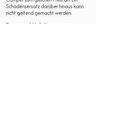
Schadensersatz darüber hinaus kann
nicht geltend gemacht werden.
Panne und Unfall
Alle Camper halten wir in bestem
technischen Zustand. Sollten wider
Erwarten Probleme auftreten, rufst du
bitte bei uns an. Wir werden dir
telefonisch weiterhelfen und dir bei
Bedarf eine Werkstatt organisieren.
Solltest du einen Unfall haben, ist
unbedingt die Polizei zu informieren und
ein Unfallprotokoll anzufertigen. Auch
hier benötigen wir umgehend eine
Information, um dir helfen zu können.
Rauchen und Haustiere
Aus Rücksicht auf andere Mieter
können wir das Rauchen im Fahrzeug
sowie das Mitnehmen von Haustieren